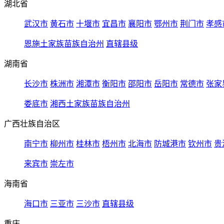
湖北省
武汉市
黄石市
十堰市
宜昌市
襄阳市
鄂州市
荆门市
孝感
恩施土家族苗族自治州
直辖县级
湖南省
长沙市
株洲市
湘潭市
衡阳市
邵阳市
岳阳市
常德市
张家
娄底市
湘西土家族苗族自治州
广西壮族自治区
南宁市
柳州市
桂林市
梧州市
北海市
防城港市
钦州市
贵
来宾市
崇左市
海南省
海口市
三亚市
三沙市
直辖县级
重庆