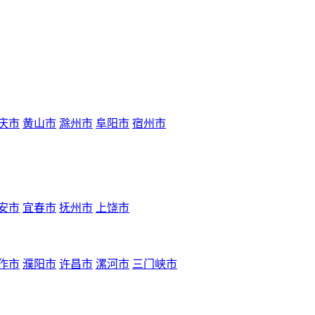
庆市
黄山市
滁州市
阜阳市
宿州市
安市
宜春市
抚州市
上饶市
作市
濮阳市
许昌市
漯河市
三门峡市