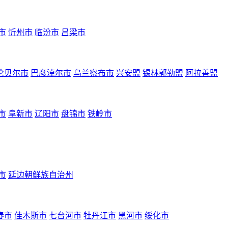
市
忻州市
临汾市
吕梁市
伦贝尔市
巴彦淖尔市
乌兰察布市
兴安盟
锡林郭勒盟
阿拉善盟
市
阜新市
辽阳市
盘锦市
铁岭市
市
延边朝鲜族自治州
春市
佳木斯市
七台河市
牡丹江市
黑河市
绥化市