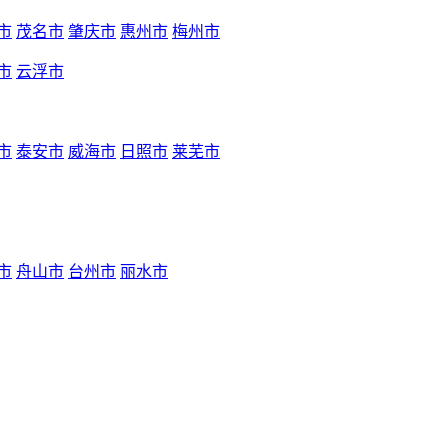
市
茂名市
肇庆市
惠州市
梅州市
市
云浮市
市
泰安市
威海市
日照市
莱芜市
市
舟山市
台州市
丽水市