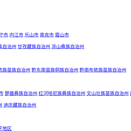
宁市
内江市
乐山市
南充市
眉山市
族自治州
甘孜藏族自治州
凉山彝族自治州
依族苗族自治州
黔东南苗族侗族自治州
黔南布依族苗族自治州
市
楚雄彝族自治州
红河哈尼族彝族自治州
文山壮族苗族自治州
州
迪庆藏族自治州
芝地区