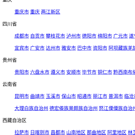
重庆市
重庆
两江新区
四川省
成都市
自贡市
攀枝花市
泸州市
德阳市
绵阳市
广元市
遂
宜宾市
广安市
达州市
雅安市
巴中市
资阳市
阿坝藏族羌
贵州省
贵阳市
六盘水市
遵义市
安顺市
毕节市
铜仁市
黔西南布
云南省
昆明市
曲靖市
玉溪市
保山市
昭通市
丽江市
普洱市
临沧
大理白族自治州
德宏傣族景颇族自治州
怒江傈僳族自治
西藏自治区
拉萨市
日喀则市
昌都市
山南地区
那曲地区
阿里地区
林