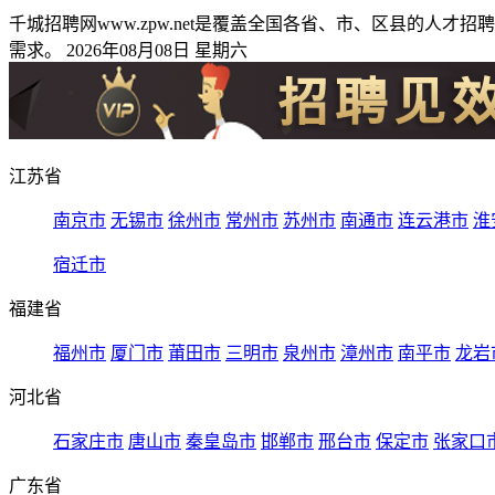
千城招聘网www.zpw.net是覆盖全国各省、市、区县的
需求。 2026年08月08日 星期六
江苏省
南京市
无锡市
徐州市
常州市
苏州市
南通市
连云港市
淮
宿迁市
福建省
福州市
厦门市
莆田市
三明市
泉州市
漳州市
南平市
龙岩
河北省
石家庄市
唐山市
秦皇岛市
邯郸市
邢台市
保定市
张家口
广东省