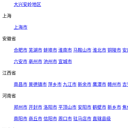
大兴安岭地区
上海
上海市
安徽省
合肥市
芜湖市
蚌埠市
淮南市
马鞍山市
淮北市
铜陵市
安
六安市
亳州市
池州市
宣城市
江西省
南昌市
景德镇市
萍乡市
九江市
新余市
鹰潭市
赣州市
吉
河南省
郑州市
开封市
洛阳市
平顶山市
安阳市
鹤壁市
新乡市
焦
南阳市
商丘市
信阳市
周口市
驻马店市
直辖县级