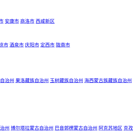
市
安康市
商洛市
西咸新区
凉市
酒泉市
庆阳市
定西市
陇南市
自治州
果洛藏族自治州
玉树藏族自治州
海西蒙古族藏族自治州
治州
博尔塔拉蒙古自治州
巴音郭楞蒙古自治州
阿克苏地区
克孜