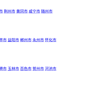
市
荆州市
黄冈市
咸宁市
随州市
界市
益阳市
郴州市
永州市
怀化市
港市
玉林市
百色市
贺州市
河池市