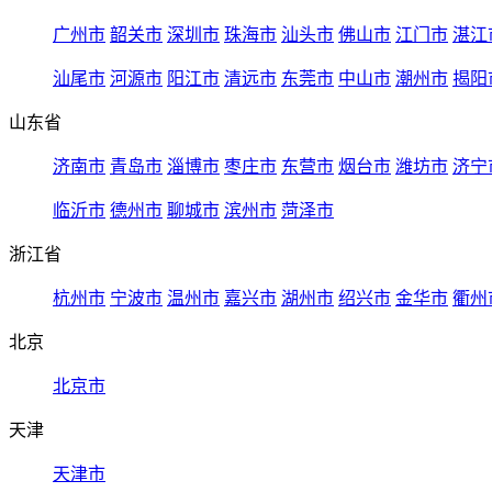
广州市
韶关市
深圳市
珠海市
汕头市
佛山市
江门市
湛江
汕尾市
河源市
阳江市
清远市
东莞市
中山市
潮州市
揭阳
山东省
济南市
青岛市
淄博市
枣庄市
东营市
烟台市
潍坊市
济宁
临沂市
德州市
聊城市
滨州市
菏泽市
浙江省
杭州市
宁波市
温州市
嘉兴市
湖州市
绍兴市
金华市
衢州
北京
北京市
天津
天津市