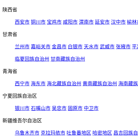
陕西省
西安市
铜川市
宝鸡市
咸阳市
渭南市
延安市
汉中市
榆林
甘肃省
兰州市
嘉峪关市
金昌市
白银市
天水市
武威市
张掖市
平
临夏回族自治州
甘南藏族自治州
青海省
西宁市
海东市
海北藏族自治州
黄南藏族自治州
海南藏族
宁夏回族自治区
银川市
石嘴山市
吴忠市
固原市
中卫市
新疆维吾尔自治区
乌鲁木齐市
克拉玛依市
吐鲁番地区
哈密地区
昌吉回族自