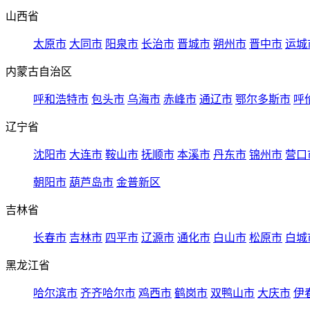
山西省
太原市
大同市
阳泉市
长治市
晋城市
朔州市
晋中市
运城
内蒙古自治区
呼和浩特市
包头市
乌海市
赤峰市
通辽市
鄂尔多斯市
呼
辽宁省
沈阳市
大连市
鞍山市
抚顺市
本溪市
丹东市
锦州市
营口
朝阳市
葫芦岛市
金普新区
吉林省
长春市
吉林市
四平市
辽源市
通化市
白山市
松原市
白城
黑龙江省
哈尔滨市
齐齐哈尔市
鸡西市
鹤岗市
双鸭山市
大庆市
伊